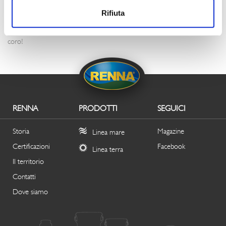
Perfetti da portare in tavola come antipasti sfiziosi e colorati, ideali per
Rifiuta
aperitivi pieni di carattere e insalate di riso con un gusto tutto fuori dal
coro!
RENNA
PRODOTTI
SEGUICI
Storia
Magazine
Linea mare
Certificazioni
Facebook
Linea terra
Il territorio
Contatti
Dove siamo