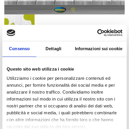
Consenso
Dettagli
Informazioni sui cookie
FANTASIA DEL CONTADINO
Questo sito web utilizza i cookie
36,00
€
IVA inclusa
Utilizziamo i cookie per personalizzare contenuti ed
1x Peperoncini “Zefirino” ripieni con tonno e capperi in olio di oliva
annunci, per fornire funzionalità dei social media e per
analizzare il nostro traffico. Condividiamo inoltre
1x Pomodori rossi “Sunpomò” in olio di oliva
informazioni sul modo in cui utilizza il nostro sito con i
nostri partner che si occupano di analisi dei dati web,
1x Carciofi a spicchi in olio d’oliva
pubblicità e social media, i quali potrebbero combinarle
1x Filetti di peperone grigliato con capperi, prezzemolo e aglio in olio di
con altre informazioni che ha fornito loro o che hanno
raccolto dal suo utilizzo dei loro servizi.
oliva