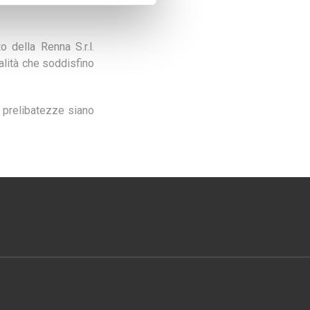
 della Renna S.r.l.
alità che soddisfino
ie prelibatezze siano