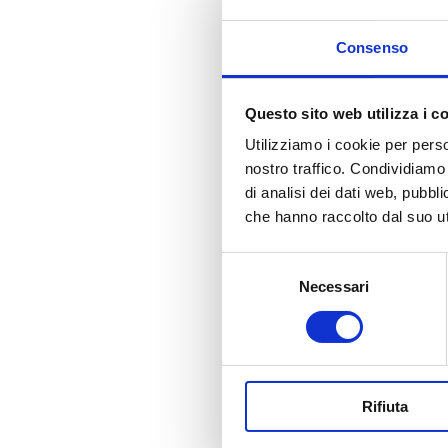
L’azienda Renna s.r
Consenso
internazionale con
tradizionali e genu
Questo sito web utilizza i c
L’azienda Renna s.r.
Utilizziamo i cookie per perso
e ortaggi ed è attr
nostro traffico. Condividiamo 
Tradizione, esperi
di analisi dei dati web, pubbl
produttiva dei nost
che hanno raccolto dal suo uti
mondo.
Selezione
Saverio Renna, il 
Necessari
del
sfruttarle e conser
consenso
artigianale, una pic
comuni limitrofi.
Nei primi anni ’80, 
Rifiuta
prodotti all’olio di
di nuovi traguardi, 