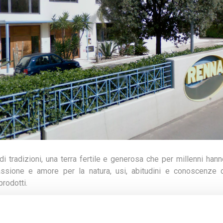
i tradizioni, una terra fertile e generosa che per millenni han
ssione e amore per la natura, usi, abitudini e conoscenze d
rodotti.
r.l. ha fatto proprie tutte queste esperienze, confezionando da
endo i profumi e i sapori secondo antiche ricette.