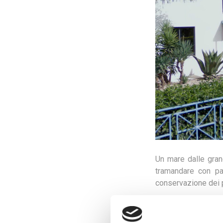
Un mare dalle grand
tramandare con pa
conservazione dei p
L’azienda Renna s.
specialità e manten