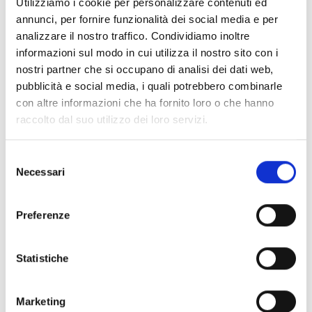
Utilizziamo i cookie per personalizzare contenuti ed
annunci, per fornire funzionalità dei social media e per
analizzare il nostro traffico. Condividiamo inoltre
informazioni sul modo in cui utilizza il nostro sito con i
RENNA S.r.l.
nostri partner che si occupano di analisi dei dati web,
via S. Oronzo, 139 – 72015 Fasano (Br)
pubblicità e social media, i quali potrebbero combinarle
con altre informazioni che ha fornito loro o che hanno
In auto:
raccolto dal suo utilizzo dei loro servizi.
SS 379 uscita per Fasano Zona Industriale.
Selezione
In aereo:
Necessari
del
Bari – aeroporto Karol Wojtyla (Km 50 circa da Fasano).
consenso
Brindisi – aeroporto del salento (Km 50 circa da Fasano).
Preferenze
Statistiche
Marketing