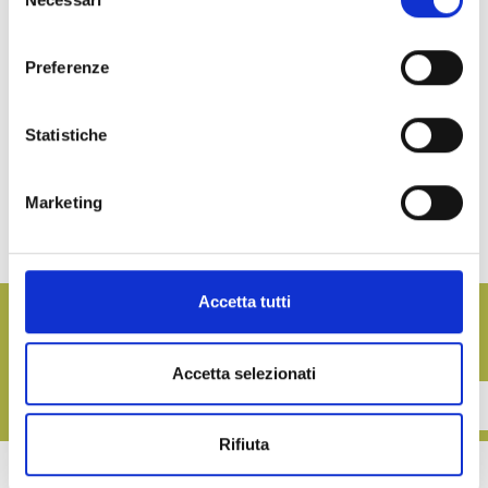
del
consenso
Ich stimme der Verwendung meiner persönlichen Daten im Sinne des Art. 13
Preferenze
D.Lgs.196/2003 sowie Art. 13 GDPR 679/16 zu*
Statistiche
Marketing
Accetta tutti
Möchten Sie unsere Aktualisierungen folgen?
Registrieren Sie sich für unseren Newsletter
Accetta selezionati
CONTATTACI
Rifiuta