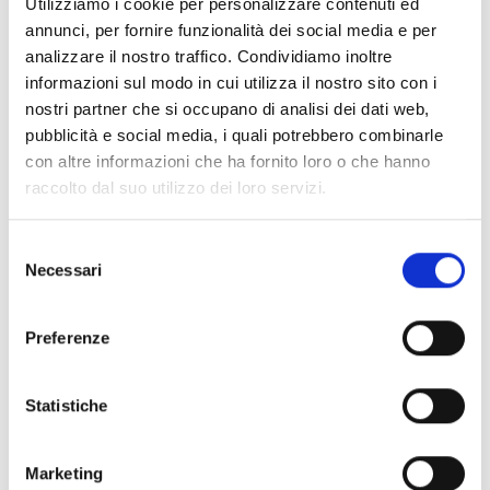
Utilizziamo i cookie per personalizzare contenuti ed
annunci, per fornire funzionalità dei social media e per
analizzare il nostro traffico. Condividiamo inoltre
informazioni sul modo in cui utilizza il nostro sito con i
RENNA S.r.l.
nostri partner che si occupano di analisi dei dati web,
via S. Oronzo, 139 – 72015 Fasano (Br)
pubblicità e social media, i quali potrebbero combinarle
con altre informazioni che ha fornito loro o che hanno
Mit Auto:
raccolto dal suo utilizzo dei loro servizi.
SS 379 Ausfahrt Fasano Industrial Zone.
Selezione
Mit Flugzeug:
Necessari
del
Bari – Karol Wojtyla Flughafen (ca. 50 km von Fasano).
consenso
Brindisi – Salento Flughafen (ca. 50 km von Fasano).
Preferenze
Statistiche
Marketing