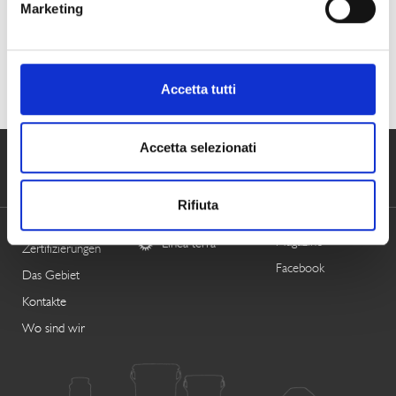
Marketing
Zum Thema passende Artikel
Finden Sie weitere Artikel in Kategorie
News
Accetta tutti
Accetta selezionati
RENNA
NÄHRMITTEL
FOLGEN SIE
UNS
Rifiuta
Linea mare
Historie
Magazine
Linea terra
Zertifizierungen
Facebook
Das Gebiet
Kontakte
Wo sind wir