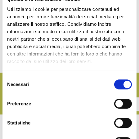
Utilizziamo i cookie per personalizzare contenuti ed
annunci, per fornire funzionalità dei social media e per
analizzare il nostro traffico. Condividiamo inoltre
Renna freut sich zu den Gewinnern der zweiten Auflage des
Conai
-
informazioni sul modo in cui utilizza il nostro sito con i
Preis 2015 zu sein, ein besonderen Preis f
ü
r die Unternehmen, die
in
nostri partner che si occupano di analisi dei dati web,
2013-2014 Biennium die innovativsten Ideen und ökologisch nachhaltig
pubblicità e social media, i quali potrebbero combinarle
im Verpackungsbereich vorgestellt haben. Die Auszeichnung wurde im
Dezember im Rahmen der Veranstaltung SetteGreen Awards 2015
con altre informazioni che ha fornito loro o che hanno
erhalten.
raccolto dal suo utilizzo dei loro servizi.
Selezione
Möchten Sie unsere Aktualisierungen folgen?
Necessari
del
Registrieren Sie sich für unseren Newsletter
consenso
Preferenze
CONTATTACI
Statistiche
Hast du dieser Artikel genossen?
Teil es auf soziale Netzwerke mit deinen Freunden