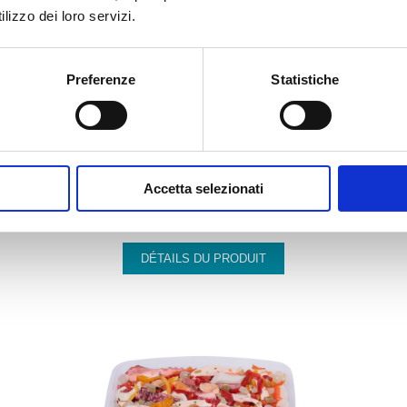
lizzo dei loro servizi.
Preferenze
Statistiche
058
Accetta selezionati
SALADE DE FRUITS DE MER “MEDITERRANEA”
DÉTAILS DU PRODUIT