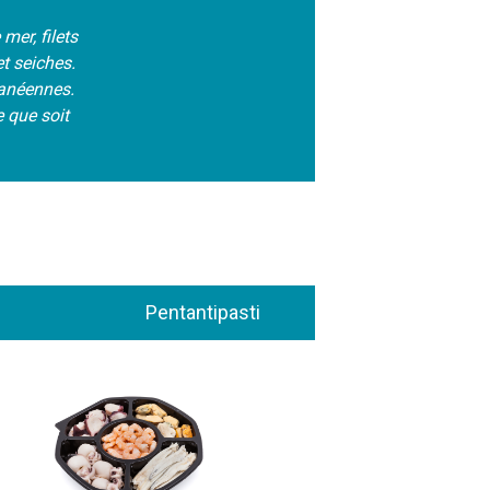
mer, filets
t seiches.
ranéennes.
e que soit
Pentantipasti