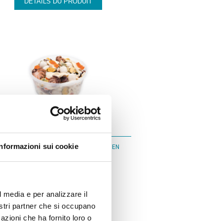
DÉTAILS DU PRODUIT
N006
Informazioni sui cookie
SALADE DE FRUITS DE MER “GRAN PIZZA” EN
SAUMURE
DÉTAILS DU PRODUIT
l media e per analizzare il
nostri partner che si occupano
azioni che ha fornito loro o