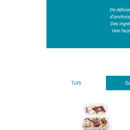
De délicie
d’anchois
Des ingré
Une façon
Tutti
S