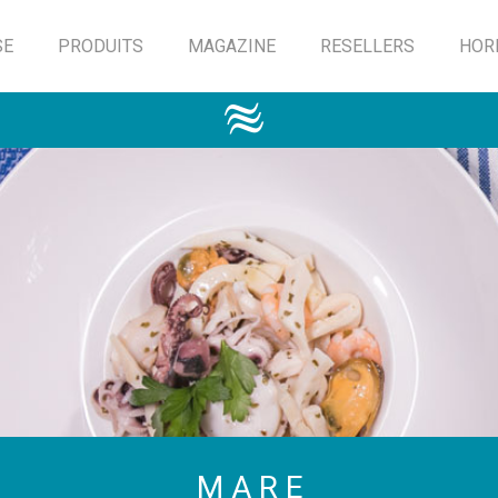
SE
PRODUITS
MAGAZINE
RESELLERS
HOR
M A R E