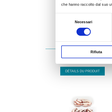
che hanno raccolto dal suo uti
Selezione
Necessari
del
consenso
ATM020
Rifiuta
SEICHES
DÉTAILS DU PRODUIT