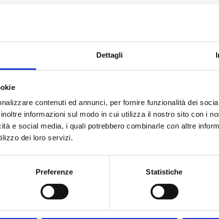
Dettagli
 – 72015 Fasano (Br)
ookie
nalizzare contenuti ed annunci, per fornire funzionalità dei socia
o Zona Industrial.
inoltre informazioni sul modo in cui utilizza il nostro sito con i 
icità e social media, i quali potrebbero combinarle con altre inform
lizzo dei loro servizi.
arol Wojtyla (unos 50 km de Fasano).
rto Salento (unos 50 km de Fasano).
Preferenze
Statistiche