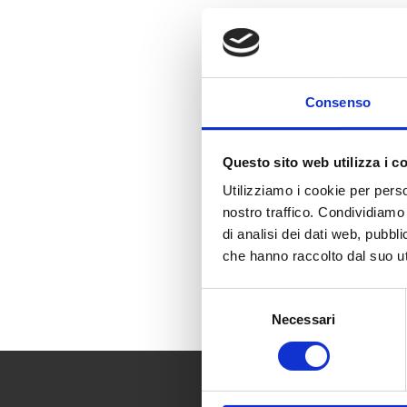
Consenso
RENNA S.r.l.
via S. Oronzo, 139
Questo sito web utilizza i c
En coche:
Utilizziamo i cookie per perso
SS 379 salida Fasan
nostro traffico. Condividiamo 
di analisi dei dati web, pubbl
En avión:
che hanno raccolto dal suo uti
Bari – Aeropuerto K
Brindisi – Aeropue
Selezione
Necessari
del
consenso