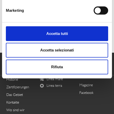
Hast du dieser Artikel genossen?
Marketing
Teil es auf soziale Netzwerke mit deinen Freunden
Zum Thema passende Artikel
Finden Sie weitere Artikel in Kategorie
News
Accetta tutti
Accetta selezionati
Rifiuta
RENNA
NÄHRMITTEL
FOLGEN SIE
UNS
Linea mare
Historie
Magazine
Linea terra
Zertifizierungen
Facebook
Das Gebiet
Kontakte
Wo sind wir