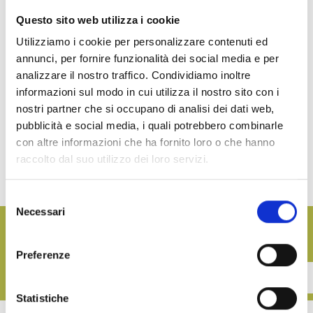
Questo sito web utilizza i cookie
Utilizziamo i cookie per personalizzare contenuti ed
annunci, per fornire funzionalità dei social media e per
Renna hatte die Freude seine Produkte in diesem Jahr all’
Anuga
in Köln
analizzare il nostro traffico. Condividiamo inoltre
zu schauen. Die Anuga ist die wichtigste Messe der Welt für die
Lebensmittel- und Getränkeindustrie und eine Chance für unser
informazioni sul modo in cui utilizza il nostro sito con i
Unternehmen, um die italienische Kultur des Essens in der Welt zu
nostri partner che si occupano di analisi dei dati web,
verbreiten.
pubblicità e social media, i quali potrebbero combinarle
con altre informazioni che ha fornito loro o che hanno
raccolto dal suo utilizzo dei loro servizi.
Selezione
Necessari
del
Möchten Sie unsere Aktualisierungen folgen?
consenso
Registrieren Sie sich für unseren Newsletter
Preferenze
CONTATTACI
Statistiche