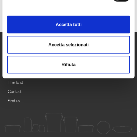
Other posts from the category
News
Accetta tutti
Accetta selezionati
RENNA
PRODUCTS
FOLLOW US
Linea mare
History
Magazine
Rifiuta
Linea terra
Certifications
Facebook
The land
Contact
Find us