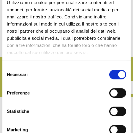
Utilizziamo i cookie per personalizzare contenuti ed
annunci, per fornire funzionalità dei social media e per
analizzare il nostro traffico. Condividiamo inoltre
informazioni sul modo in cui utilizza il nostro sito con i
Renna was proud to take part in the
Anuga
Fair 2015 in Cologne. Anuga
nostri partner che si occupano di analisi dei dati web,
is the most important international event dedicated to the food and
pubblicità e social media, i quali potrebbero combinarle
beverage industry and it was an awesome opportunity for our company
to spread the Italian food culture in the world.
con altre informazioni che ha fornito loro o che hanno
raccolto dal suo utilizzo dei loro servizi.
Want to follow all our updates?
Selezione
Subscribe to the newsletter
Necessari
del
consenso
CONTATTACI
Preferenze
Did you like the post?
Statistiche
Share on social network with your friends
Marketing
Related posts