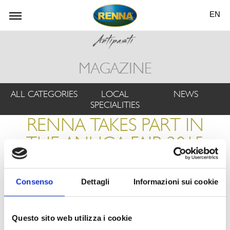
EN
MAGAZINE
ALL CATEGORIES
LOCAL
NEWS
SPECIALITIES
RENNA TAKES PART IN
THE ANUGA FAIR 2015
from category "
News
"
Consenso
Dettagli
Informazioni sui cookie
Questo sito web utilizza i cookie