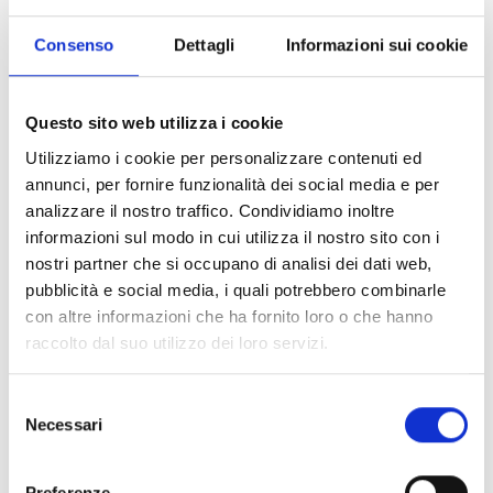
Consenso
Dettagli
Informazioni sui cookie
Questo sito web utilizza i cookie
Utilizziamo i cookie per personalizzare contenuti ed
annunci, per fornire funzionalità dei social media e per
analizzare il nostro traffico. Condividiamo inoltre
informazioni sul modo in cui utilizza il nostro sito con i
nostri partner che si occupano di analisi dei dati web,
pubblicità e social media, i quali potrebbero combinarle
con altre informazioni che ha fornito loro o che hanno
raccolto dal suo utilizzo dei loro servizi.
Renna fliegt nach New York für die
Summer Fancy Food
Veranstaltung
in New York, von der Vereinigung Kulinarische Spezialitäten organisiert.
Selezione
Die Summer Fancy Food ist ein wichtiges Schaufenster für unsere
Necessari
del
Produkte und die Marke Made in Italy in den Vereinigten Staaten zu
consenso
verbreiten.
Preferenze