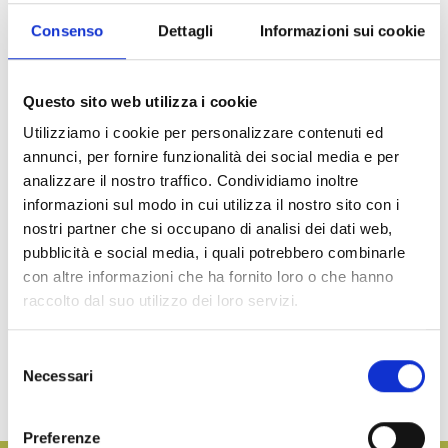
Consenso
Dettagli
Informazioni sui cookie
Questo sito web utilizza i cookie
Utilizziamo i cookie per personalizzare contenuti ed
annunci, per fornire funzionalità dei social media e per
analizzare il nostro traffico. Condividiamo inoltre
informazioni sul modo in cui utilizza il nostro sito con i
nostri partner che si occupano di analisi dei dati web,
pubblicità e social media, i quali potrebbero combinarle
con altre informazioni che ha fornito loro o che hanno
raccolto dal suo utilizzo dei loro servizi.
Renna vola a NY per l’evento del
Summer Fancy Food
di New York,
Selezione
organizzato dalla Speciality Food Association. Il Summer Fancy Food
Necessari
rappresenta un’importante vetrina per i nostri prodotti e per poter
del
diffondere il marchio del Made in Italy negli Stati Uniti.
consenso
Preferenze