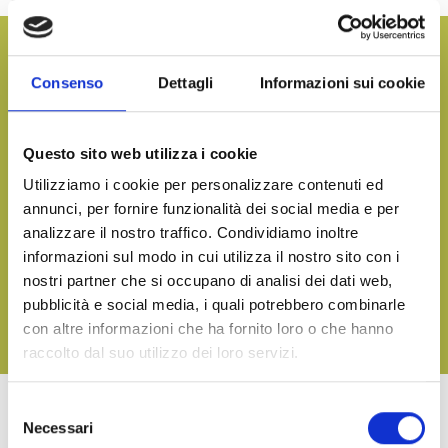
Möchten Sie mehr Informationen und unseren
Produktkatalog erhalten?
Consenso
Dettagli
Informazioni sui cookie
KONTAKTIEREN SIE UNS
Questo sito web utilizza i cookie
Utilizziamo i cookie per personalizzare contenuti ed
Bringen Sie den Geschmack des Meeres auf den Tisch, egal
annunci, per fornire funzionalità dei social media e per
zu welchem Anlass
analizzare il nostro traffico. Condividiamo inoltre
informazioni sul modo in cui utilizza il nostro sito con i
LADEN SIE UNSEREN KATALOG HERUNTER UND
ENTDECKEN SIE ALLE UNSERE KÖSTLICHKEITEN
nostri partner che si occupano di analisi dei dati web,
pubblicità e social media, i quali potrebbero combinarle
con altre informazioni che ha fornito loro o che hanno
LADEN SIE
raccolto dal suo utilizzo dei loro servizi.
Selezione
Necessari
del
WEITERE PRODUKTE VON LINEA TERRA