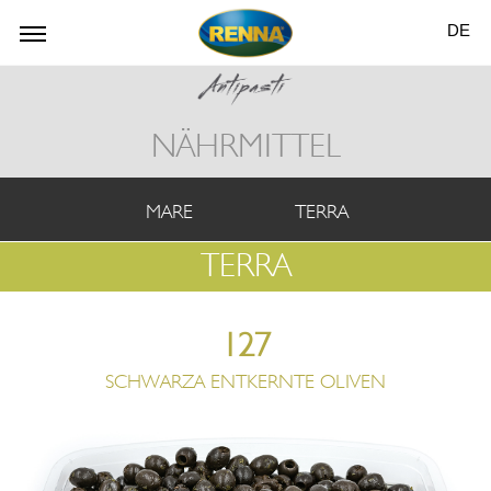
DE
NÄHRMITTEL
MARE
TERRA
TERRA
127
SCHWARZA ENTKERNTE OLIVEN