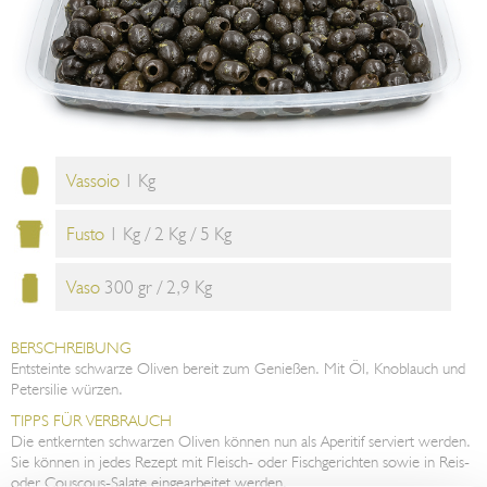
Vassoio
1 Kg
Fusto
1 Kg / 2 Kg / 5 Kg
Vaso
300 gr / 2,9 Kg
BERSCHREIBUNG
Entsteinte schwarze Oliven bereit zum Genießen. Mit Öl, Knoblauch und
Petersilie würzen.
TIPPS FÜR VERBRAUCH
Die entkernten schwarzen Oliven können nun als Aperitif serviert werden.
Sie können in jedes Rezept mit Fleisch- oder Fischgerichten sowie in Reis-
oder Couscous-Salate eingearbeitet werden.