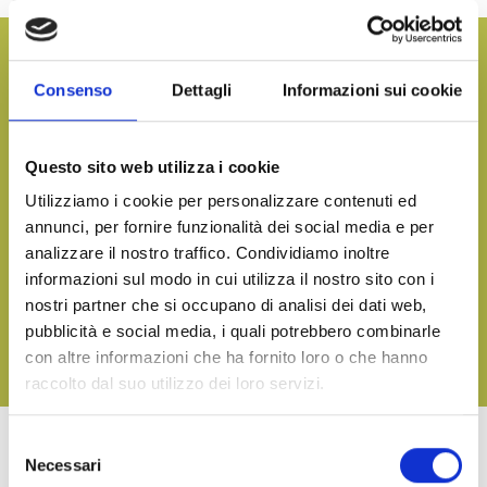
Möchten Sie mehr Informationen und unseren
Produktkatalog erhalten?
Consenso
Dettagli
Informazioni sui cookie
KONTAKTIEREN SIE UNS
Questo sito web utilizza i cookie
Utilizziamo i cookie per personalizzare contenuti ed
Bringen Sie den Geschmack des Meeres auf den Tisch, egal
annunci, per fornire funzionalità dei social media e per
zu welchem Anlass
analizzare il nostro traffico. Condividiamo inoltre
informazioni sul modo in cui utilizza il nostro sito con i
LADEN SIE UNSEREN KATALOG HERUNTER UND
ENTDECKEN SIE ALLE UNSERE KÖSTLICHKEITEN
nostri partner che si occupano di analisi dei dati web,
pubblicità e social media, i quali potrebbero combinarle
con altre informazioni che ha fornito loro o che hanno
LADEN SIE
raccolto dal suo utilizzo dei loro servizi.
Selezione
Necessari
del
WEITERE PRODUKTE VON LINEA TERRA