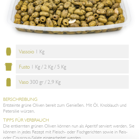
Vassoio
1 Kg
Fusto
1 Kg / 2 Kg / 5 Kg
Vaso
300 gr / 2,9 Kg
BERSCHREIBUNG
Entsteinte grüne Oliven bereit zum Genießen. Mit Öl, Knoblauch und
Petersilie würzen.
TIPPS FÜR VERBRAUCH
Die entkernten grünen Oliven können nun als Aperitif serviert werden. Sie
können in jedes Rezept mit Fleisch- oder Fischgerichten sowie in Reis-
oder Couscous-Salate eingearbeitet werden.