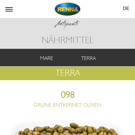
DE
NÄHRMITTEL
MARE
TERRA
TERRA
098
GRÜNE ENTKERNET OLIVEN