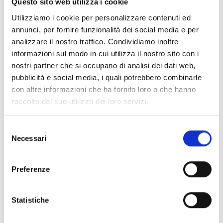
Questo sito web utilizza i cookie
Utilizziamo i cookie per personalizzare contenuti ed
041
117
annunci, per fornire funzionalità dei social media e per
analizzare il nostro traffico. Condividiamo inoltre
ALCACHOFAS A LA PARRILLA
CHAMPIÑÓNES RELLENOS DE
QUESO
informazioni sul modo in cui utilizza il nostro sito con i
nostri partner che si occupano di analisi dei dati web,
DETALLES DEL PRODUCTO
DETALLES DEL PRODUCTO
pubblicità e social media, i quali potrebbero combinarle
con altre informazioni che ha fornito loro o che hanno
raccolto dal suo utilizzo dei loro servizi.
Selezione
096
042
Necessari
del
consenso
ACEITUNAS “PAESANA”
ALCACHOFAS A LA ROMANA
Preferenze
DETALLES DEL PRODUCTO
DETALLES DEL PRODUCTO
Statistiche