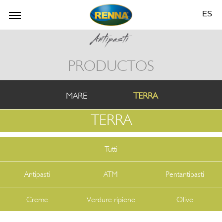
ES
PRODUCTOS
MARE
TERRA
TERRA
Tutti
Antipasti
ATM
Pentantipasti
Creme
Verdure ripiene
Olive