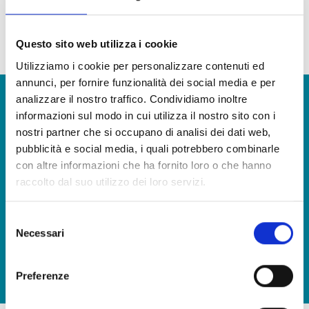
Puede agregar las verduras frescas como el apio, cebolla y alcaparras.
Prueba con puré de habas o polenta.
Questo sito web utilizza i cookie
Nuestra continua búsqueda de la calidad hace que algunos ingredientes y materias primas
puedan variar
Utilizziamo i cookie per personalizzare contenuti ed
annunci, per fornire funzionalità dei social media e per
¿Quieres más información y recibir nuestro catálogo de
analizzare il nostro traffico. Condividiamo inoltre
productos?
informazioni sul modo in cui utilizza il nostro sito con i
nostri partner che si occupano di analisi dei dati web,
CONTÁCTENOS
pubblicità e social media, i quali potrebbero combinarle
con altre informazioni che ha fornito loro o che hanno
raccolto dal suo utilizzo dei loro servizi.
Llevar a la mesa el sabor del mar, en cualquier momento
Selezione
DESCARGA NUESTRO CATÁLOGO Y DESCUBRE TODAS
Necessari
del
NUESTRAS DELICIAS
consenso
Preferenze
DESCARGA