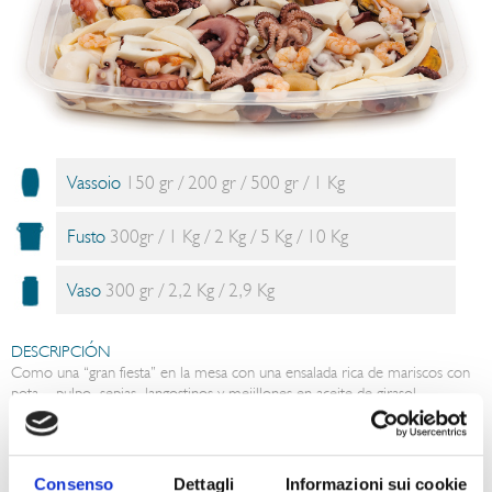
Vassoio
150 gr / 200 gr / 500 gr / 1 Kg
Fusto
300gr / 1 Kg / 2 Kg / 5 Kg / 10 Kg
Vaso
300 gr / 2,2 Kg / 2,9 Kg
DESCRIPCIÓN
Como una “gran fiesta” en la mesa con una ensalada rica de mariscos con
pota, pulpo, sepias, langostinos y mejillones en aceite de girasol.
CONSEJOS PARA EL CONSUMO
La ensalada muy sabrosa está lista para ser comida como entremés o
como guarnición para enriquecer los platos a base de risotto, ensaladas de
Consenso
Dettagli
Informazioni sui cookie
arroz, espelta, cebada o cuscús.