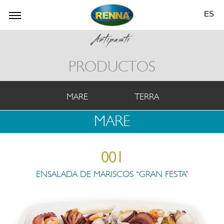
ES
PRODUCTOS
MARE
TERRA
MARE
001
ENSALADA DE MARISCOS “GRAN FESTA”