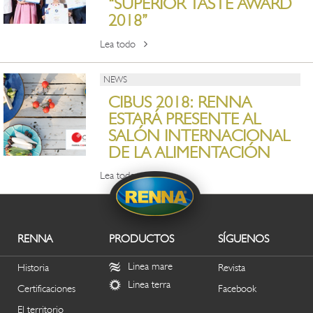
“SUPERIOR TASTE AWARD
2018”
Lea todo
NEWS
CIBUS 2018: RENNA
ESTARÁ PRESENTE AL
SALÓN INTERNACIONAL
DE LA ALIMENTACIÓN
Lea todo
RENNA
PRODUCTOS
SÍGUENOS
Linea mare
Historia
Revista
Linea terra
Certificaciones
Facebook
El territorio