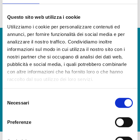
ensaladas de arroz o cuscús.
Questo sito web utilizza i cookie
Nuestra continua búsqueda de la calidad hace que algunos ingredientes y materias primas
puedan variar
Utilizziamo i cookie per personalizzare contenuti ed
annunci, per fornire funzionalità dei social media e per
¿Quieres más información y recibir nuestro catálogo de
analizzare il nostro traffico. Condividiamo inoltre
productos?
informazioni sul modo in cui utilizza il nostro sito con i
nostri partner che si occupano di analisi dei dati web,
CONTÁCTENOS
pubblicità e social media, i quali potrebbero combinarle
con altre informazioni che ha fornito loro o che hanno
raccolto dal suo utilizzo dei loro servizi.
Llevar a la mesa el sabor del mar, en cualquier momento
Selezione
DESCARGA NUESTRO CATÁLOGO Y DESCUBRE TODAS
NUESTRAS DELICIAS
Necessari
del
consenso
DESCARGA
Preferenze