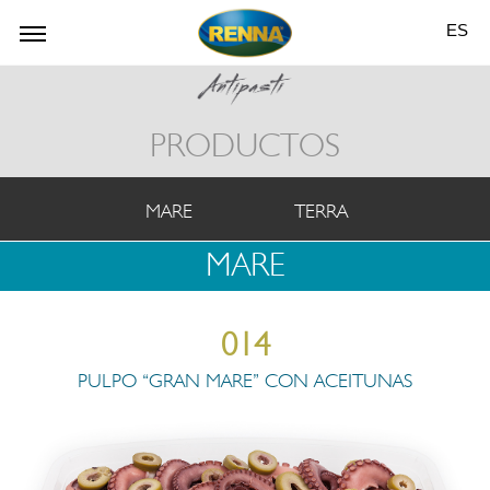
ES
PRODUCTOS
MARE
TERRA
MARE
014
PULPO “GRAN MARE” CON ACEITUNAS