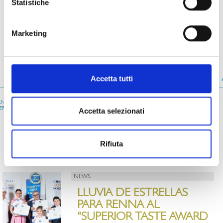
Statistiche
OTROS PRODUCTOS DE LA LINEA MARE
Marketing
ATM002
001
002
Accetta tutti
E
ENSALADA DE
ENSALADA DE
ENSALADA DE
AN
MARISCOS
MARISCOS “GRAN
MARISCOS “TOP
ERA
FESTA”
QUALITY”
Accetta selezionati
DE LA REVISTA
Rifiuta
NEWS
LLUVIA DE ESTRELLAS
PARA RENNA AL
“SUPERIOR TASTE AWARD