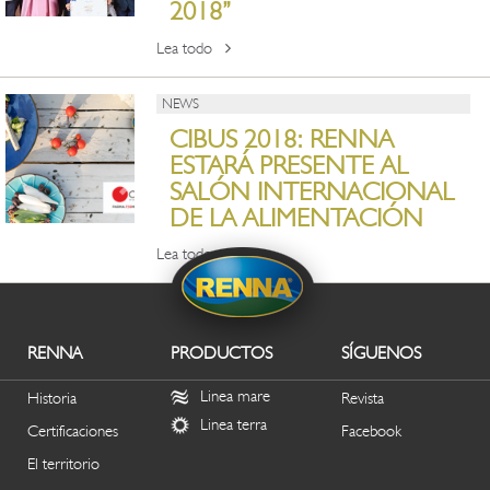
2018”
Lea todo
NEWS
CIBUS 2018: RENNA
ESTARÁ PRESENTE AL
SALÓN INTERNACIONAL
DE LA ALIMENTACIÓN
Lea todo
RENNA
PRODUCTOS
SÍGUENOS
Linea mare
Historia
Revista
Linea terra
Certificaciones
Facebook
El territorio