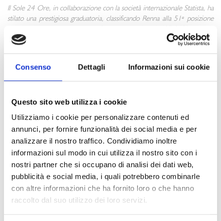
Il Sole 24 Ore, in collaborazione con la società internazionale Statista, ha
stilato una prestigiosa graduatoria, classificando Renna alla 51ᵃ posizione
con una quota export rispetto al fatturato aziendale dell’85,94%
Consenso
Dettagli
Informazioni sui cookie
É con grande orgoglio che annunciamo
Renna srl
tra le
aziende leader
nell’Export per l’anno 2023
secondo la rinomata
classifica de Il Sole 24
Ore e Statista
.
Questo sito web utilizza i cookie
La nota testata e Statista hanno stilato una classifica su 250 imprese
Utilizziamo i cookie per personalizzare contenuti ed
italiane che si sono maggiormente distinte per l’eccellenza nella
annunci, per fornire funzionalità dei social media e per
promozione e vendita dei propri prodotti all’estero.
analizzare il nostro traffico. Condividiamo inoltre
Con oltre l’85% di quota export, Renna si è classificata 51esima.
informazioni sul modo in cui utilizza il nostro sito con i
nostri partner che si occupano di analisi dei dati web,
pubblicità e social media, i quali potrebbero combinarle
Questo riconoscimento è un modo per celebrare l’impegno, la
con altre informazioni che ha fornito loro o che hanno
determinazione e l’eccellenza italiana sui mercati internazionali.
raccolto dal suo utilizzo dei loro servizi.
Grazie anche ad un forte processo di digitalizzazione, Renna ha raggiunto