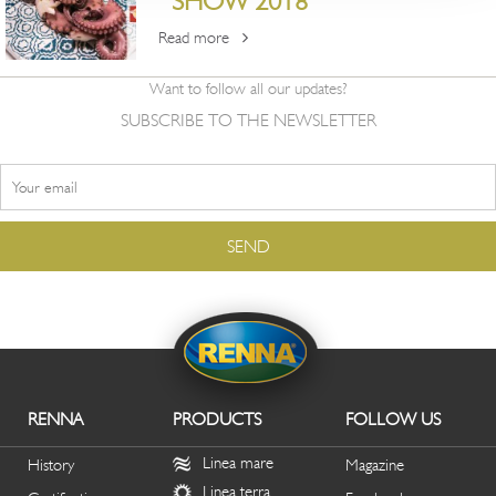
SHOW 2018
Read more
Want to follow all our updates?
SUBSCRIBE TO THE NEWSLETTER
RENNA
PRODUCTS
FOLLOW US
Linea mare
History
Magazine
Linea terra