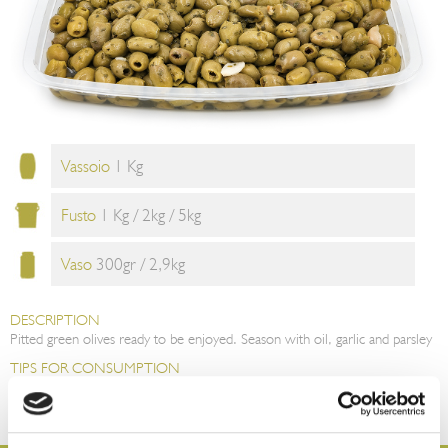
Vassoio
1 Kg
Fusto
1 Kg / 2kg / 5kg
Vaso
300gr / 2,9kg
DESCRIPTION
Pitted green olives ready to be enjoyed. Season with oil, garlic and parsley
TIPS FOR CONSUMPTION
The pitted green olives are ready to be served as an aperitif. They can be
incorporated into any recipe that includes meat or fish dishes, and also into
rice or couscous salads.