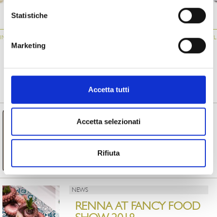
ATM034
061
034
Statistiche
IN
GRILLED
STUFFED AUBERGINE
GRILLED
“
AUBERGINES
ROLLS
AUBERGINES
Marketing
FROM MAGAZINE
Accetta tutti
NEWS
Accetta selezionati
RENNA IS EXPORT
CHAMPION 2023
Rifiuta
Read more
NEWS
RENNA AT FANCY FOOD