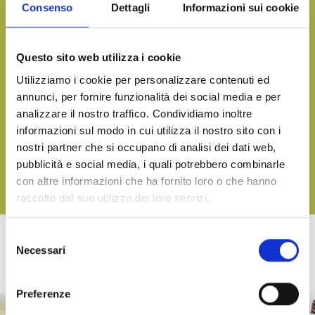
Consenso
Dettagli
Informazioni sui cookie
Want more information and receive our product catalog?
CONTACT US
Questo sito web utilizza i cookie
Utilizziamo i cookie per personalizzare contenuti ed
annunci, per fornire funzionalità dei social media e per
analizzare il nostro traffico. Condividiamo inoltre
Bring the taste of the sea to your table, on any occasion
informazioni sul modo in cui utilizza il nostro sito con i
DOWNLOAD OUR CATALOGUE AND DISCOVER ALL OUR
nostri partner che si occupano di analisi dei dati web,
DELICACIES
pubblicità e social media, i quali potrebbero combinarle
con altre informazioni che ha fornito loro o che hanno
DOWNLOAD
raccolto dal suo utilizzo dei loro servizi.
Selezione
Necessari
del
OTHER PRODUCTS OF LINEA TERRA
consenso
Preferenze