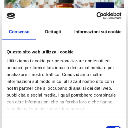
Consenso
Dettagli
Informazioni sui cookie
Il nostro
Pomodoro Rosso “Sunpomò”
in olio di girasole ha ricevuto il
prestigioso premio Diamond Taste Award 2023 da parte
dell’
International Taste Institute di Bruxelles.
Questo sito web utilizza i cookie
Un premio che celebra l’eccellenza del gusto, conferito solo ai prodotti
Utilizziamo i cookie per personalizzare contenuti ed
che per più anni si sono distinti per un sapore straordinario, olfatto,
annunci, per fornire funzionalità dei social media e per
consistenza e presentazione complessiva del prodotto.
analizzare il nostro traffico. Condividiamo inoltre
informazioni sul modo in cui utilizza il nostro sito con i
In questa edizione solo 27 prodotti hanno ottenuto l’ambito
nostri partner che si occupano di analisi dei dati web,
riconoscimento.
pubblicità e social media, i quali potrebbero combinarle
La giuria come sempre composta da oltre 200
professionisti tra chef e
con altre informazioni che ha fornito loro o che hanno
sommelier di fama mondiale
, valuta ogni prodotto attraverso un rigoroso
raccolto dal suo utilizzo dei loro servizi.
processo di
degustazione alla cieca
, garantendone l’imparzialità.
Il premio
Diamond Taste Award 2023
non è solo un riconoscimento ma
Selezione