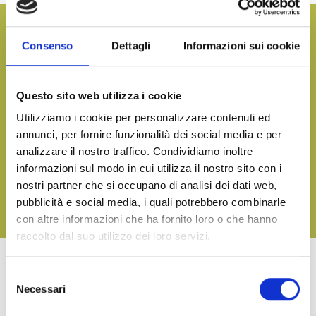
¿Quieres más información y recibir nuestro catálogo de
productos?
Consenso
Dettagli
Informazioni sui cookie
CONTÁCTENOS
Questo sito web utilizza i cookie
Utilizziamo i cookie per personalizzare contenuti ed
annunci, per fornire funzionalità dei social media e per
Llevar a la mesa el sabor del mar, en cualquier momento
analizzare il nostro traffico. Condividiamo inoltre
DESCARGA NUESTRO CATÁLOGO Y DESCUBRE TODAS
informazioni sul modo in cui utilizza il nostro sito con i
NUESTRAS DELICIAS
nostri partner che si occupano di analisi dei dati web,
pubblicità e social media, i quali potrebbero combinarle
DESCARGA
con altre informazioni che ha fornito loro o che hanno
raccolto dal suo utilizzo dei loro servizi.
Selezione
OTROS PRODUCTOS DE LA LINEA TERRA
Necessari
del
consenso