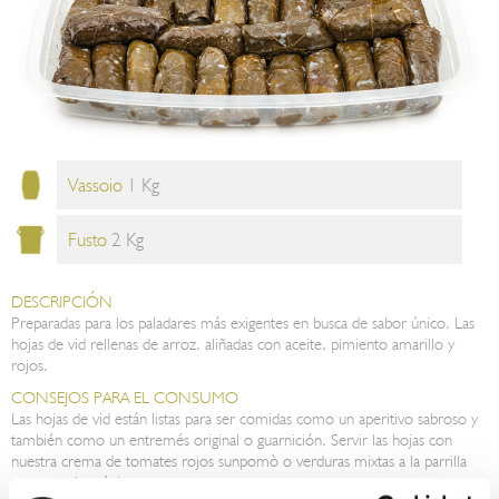
Vassoio
1 Kg
Fusto
2 Kg
DESCRIPCIÓN
Preparadas para los paladares más exigentes en busca de sabor único. Las
hojas de vid rellenas de arroz, aliñadas con aceite, pimiento amarillo y
rojos.
CONSEJOS PARA EL CONSUMO
Las hojas de vid están listas para ser comidas como un aperitivo sabroso y
también como un entremés original o guarnición. Servir las hojas con
nuestra crema de tomates rojos sunpomò o verduras mixtas a la parrilla
para un sabor único.