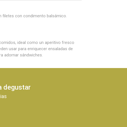
n filetes con condimento balsámico.
r comidos, ideal como un aperitivo fresco
eden usar para enriquecer ensaladas de
ra adornar sándwiches.
ra degustar
ias