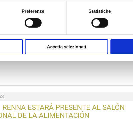
MAGAZINE
Preferenze
Statistiche
WS
Accetta selezionati
 ESTRELLAS PARA RENNA AL “SUPERIOR 
8”
WS
8: RENNA ESTARÁ PRESENTE AL SALÓN
ONAL DE LA ALIMENTACIÓN