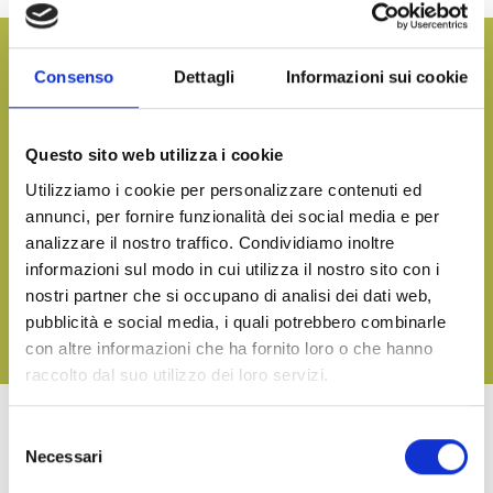
¿Quieres más información y recibir nuestro catálogo de
Consenso
Dettagli
Informazioni sui cookie
productos?
CONTÁCTENOS
Questo sito web utilizza i cookie
Utilizziamo i cookie per personalizzare contenuti ed
annunci, per fornire funzionalità dei social media e per
Llevar a la mesa el sabor del mar, en cualquier momento
analizzare il nostro traffico. Condividiamo inoltre
DESCARGA NUESTRO CATÁLOGO Y DESCUBRE TODAS
informazioni sul modo in cui utilizza il nostro sito con i
NUESTRAS DELICIAS
nostri partner che si occupano di analisi dei dati web,
pubblicità e social media, i quali potrebbero combinarle
DESCARGA
con altre informazioni che ha fornito loro o che hanno
raccolto dal suo utilizzo dei loro servizi.
Selezione
OTROS PRODUCTOS DE LA LINEA TERRA
Necessari
del
consenso