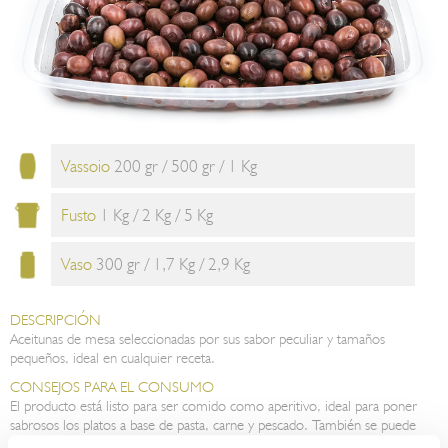
Vassoio
200 gr / 500 gr / 1 Kg
Fusto
1 Kg / 2 Kg / 5 Kg
Vaso
300 gr / 1,7 Kg / 2,9 Kg
DESCRIPCIÓN
Aceitunas de mesa seleccionadas por sus sabor peculiar y tamaños
pequeños, ideal en cualquier receta.
CONSEJOS PARA EL CONSUMO
El producto está listo para ser comido como aperitivo, ideal para poner
sabrosos los platos a base de pasta, carne y pescado. También se puede
utilizar con ensalada de arroz y cuscús.