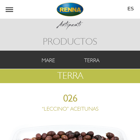
ES
PRODUCTOS
MARE
TERRA
TERRA
026
“LECCINO” ACEITUNAS