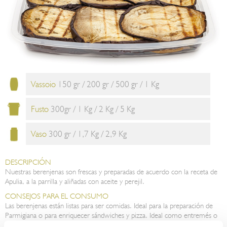
Vassoio
150 gr / 200 gr / 500 gr / 1 Kg
Fusto
300gr / 1 Kg / 2 Kg / 5 Kg
Vaso
300 gr / 1,7 Kg / 2,9 Kg
DESCRIPCIÓN
Nuestras berenjenas son frescas y preparadas de acuerdo con la receta de
Apulia, a la parrilla y aliñadas con aceite y perejil.
CONSEJOS PARA EL CONSUMO
Las berenjenas están listas para ser comidas. Ideal para la preparación de
Parmigiana o para enriquecer sándwiches y pizza. Ideal como entremés o
guarnición.