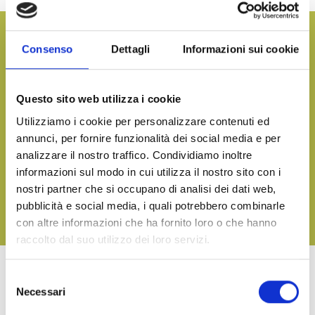
¿Quieres más información y recibir nuestro catálogo de
Consenso
Dettagli
Informazioni sui cookie
productos?
CONTÁCTENOS
Questo sito web utilizza i cookie
Utilizziamo i cookie per personalizzare contenuti ed
annunci, per fornire funzionalità dei social media e per
Llevar a la mesa el sabor del mar, en cualquier momento
analizzare il nostro traffico. Condividiamo inoltre
DESCARGA NUESTRO CATÁLOGO Y DESCUBRE TODAS
informazioni sul modo in cui utilizza il nostro sito con i
NUESTRAS DELICIAS
nostri partner che si occupano di analisi dei dati web,
pubblicità e social media, i quali potrebbero combinarle
DESCARGA
con altre informazioni che ha fornito loro o che hanno
raccolto dal suo utilizzo dei loro servizi.
Selezione
OTROS PRODUCTOS DE LA LINEA TERRA
Necessari
del
consenso