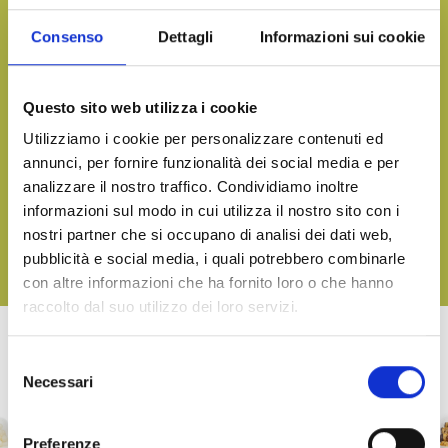
de produits?
Consenso
Dettagli
Informazioni sui cookie
CONTACTEZ-NOUS
Questo sito web utilizza i cookie
Apportez le goût de la mer sur votre table, en toute
Utilizziamo i cookie per personalizzare contenuti ed
annunci, per fornire funzionalità dei social media e per
occasion
analizzare il nostro traffico. Condividiamo inoltre
TÉLÉCHARGEZ NOTRE CATALOGUE ET DÉCOUVREZ TOUS
NOS DÉLICES
informazioni sul modo in cui utilizza il nostro sito con i
nostri partner che si occupano di analisi dei dati web,
pubblicità e social media, i quali potrebbero combinarle
TÉLÉCHARGEZ
con altre informazioni che ha fornito loro o che hanno
raccolto dal suo utilizzo dei loro servizi.
Selezione
AUTRES PRODUITS DE LA LINEA TERRA
Necessari
del
consenso
Preferenze