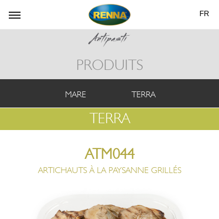
FR
PRODUITS
MARE
TERRA
TERRA
ATM044
ARTICHAUTS À LA PAYSANNE GRILLÉS