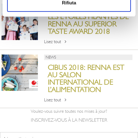
Rifiuta
NEWS
LES ÉTOILES FILANTES DE
RENNA AU SUPERIOR
TASTE AWARD 2018
Lisez tout
NEWS
CIBUS 2018: RENNA EST
AU SALON
INTERNATIONAL DE
L’ALIMENTATION
Lisez tout
Voulez-vous suivre toutes nos mises à jour?
INSCRIVEZ-VOUS À LA NEWSLETTER