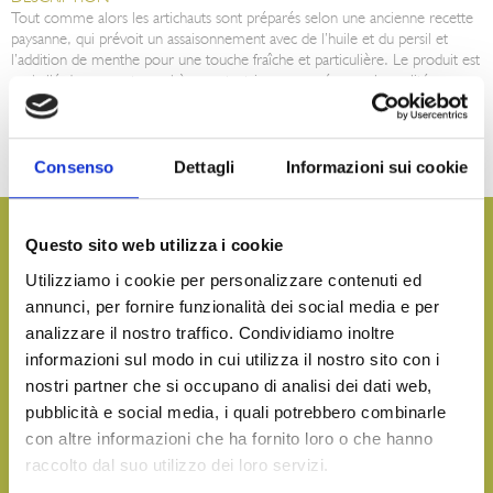
Tout comme alors les artichauts sont préparés selon une ancienne recette
paysanne, qui prévoit un assaisonnement avec de l’huile et du persil et
l’addition de menthe pour une touche fraîche et particulière. Le produit est
emballé dans une atmosphère protectrice pour préserver la qualité.
RECOMMANDATIONS POUR LA CONSOMMATION
Grâce à leur saveur légère et estivale, les artichauts à la paysanne sont
idéals à goûter en entrée ou en apéritif. On les utilise aussi en
Consenso
Dettagli
Informazioni sui cookie
accompagnement pour tout deuxième assiettée.
Vous voulez plus d’informations et recevoir notre catalogue
Questo sito web utilizza i cookie
de produits?
Utilizziamo i cookie per personalizzare contenuti ed
annunci, per fornire funzionalità dei social media e per
CONTACTEZ-NOUS
analizzare il nostro traffico. Condividiamo inoltre
informazioni sul modo in cui utilizza il nostro sito con i
nostri partner che si occupano di analisi dei dati web,
Apportez le goût de la mer sur votre table, en toute
pubblicità e social media, i quali potrebbero combinarle
occasion
con altre informazioni che ha fornito loro o che hanno
raccolto dal suo utilizzo dei loro servizi.
TÉLÉCHARGEZ NOTRE CATALOGUE ET DÉCOUVREZ TOUS
NOS DÉLICES