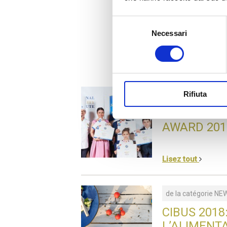
Selezione
Necessari
del
consenso
Rifiuta
de la catégorie
NE
LES ÉTOIL
AWARD 201
Lisez tout
de la catégorie
NE
CIBUS 201
L’ALIMENT