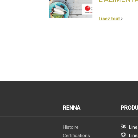
Lisez tout
RENNA
PRODU
Histoire
Line
Certifications
Line