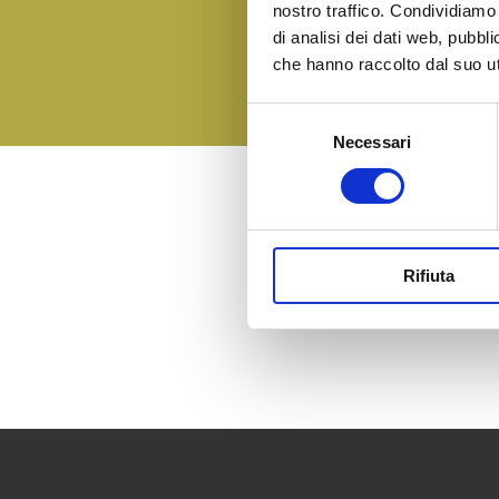
nostro traffico. Condividiamo 
di analisi dei dati web, pubbl
che hanno raccolto dal suo uti
Selezione
Necessari
del
consenso
Related 
Other posts from the 
Rifiuta