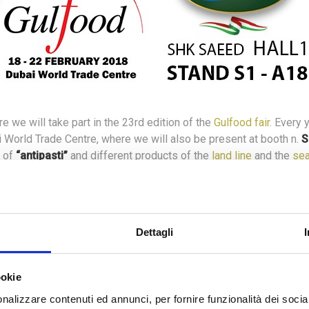
re we will take part in the 23rd edition of the
Gulfood fair
.
Every y
i World Trade Centre
, where we will also be present at booth n.
S
g of
“antipasti”
and different products of the
land line
and the
sea
m
February 18th to 22nd
.
Dettagli
Want to follow all our updates?
ookie
Subscribe to the newsletter
nalizzare contenuti ed annunci, per fornire funzionalità dei socia