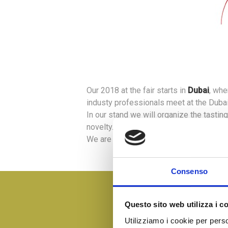
Our 2018 at the fair starts in
Dubai
, whe
industy professionals meet at the D
uba
In our stand we will organize the tastin
novelty.
We are waiting for you at our stand fro
Consenso
Questo sito web utilizza i c
Utilizziamo i cookie per perso