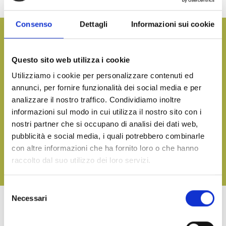
parmigiana. Ideali come antipasto o contorno.
Consenso
Dettagli
Informazioni sui cookie
Vuoi avere maggiori informazioni e ricevere il nostro
catalogo prodotti?
Questo sito web utilizza i cookie
CONTATTACI
Utilizziamo i cookie per personalizzare contenuti ed
annunci, per fornire funzionalità dei social media e per
analizzare il nostro traffico. Condividiamo inoltre
informazioni sul modo in cui utilizza il nostro sito con i
Porta in tavola il sapore del mare, in qualsiasi occasione
nostri partner che si occupano di analisi dei dati web,
SCARICA IL NOSTRO CATALOGO E SCOPRI TUTTE LE
pubblicità e social media, i quali potrebbero combinarle
NOSTRE DELIZIE
con altre informazioni che ha fornito loro o che hanno
raccolto dal suo utilizzo dei loro servizi.
SCARICA
Selezione
Necessari
del
consenso
ALTRI PRODOTTI DELLA LINEA TERRA