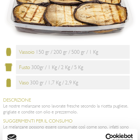
Vassoio
150 gr / 200 gr / 500 gr / 1 Kg
Fusto
300gr / 1 Kg / 2 Kg / 5 Kg
Vaso
300 gr / 1,7 Kg / 2,9 Kg
DESCRIZIONE
Le nostre melanzane sono lavorate fresche secondo la ricetta pugliese,
grigliate e condite con olio e prezzemolo.
SUGGERIMENTI PER IL CONSUMO
Le melanzane possono essere consumate così come sono, infatti sono
pronte per essere gustate. Possono essere anche utilizzate per arricchire
sandwich, panini o pizza. Ottimi per la preparazioni di piatti come