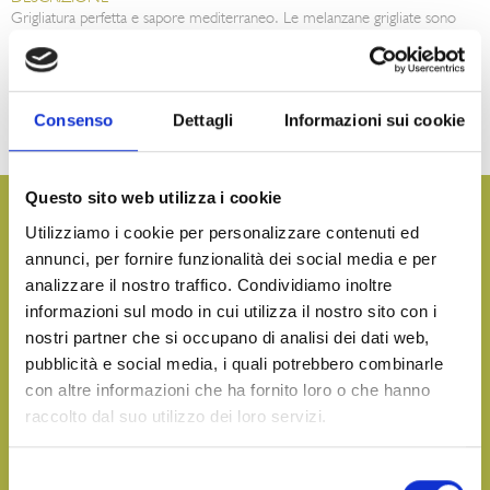
Grigliatura perfetta e sapore mediterraneo. Le melanzane grigliate sono
condite con olio di girasole e aglio. Il prodotto è confezionato in atmosfera
protettiva per preservarne la qualità.
SUGGERIMENTI PER IL CONSUMO
Le melanzane grigliate ottime come aperitivo e antipasto; ideali nella
Consenso
Dettagli
Informazioni sui cookie
preparazione di piatti come parmigiana. Leggere e gustose possono essere
consumate anche come contorno.
Questo sito web utilizza i cookie
Vuoi avere maggiori informazioni e ricevere il nostro
Utilizziamo i cookie per personalizzare contenuti ed
catalogo prodotti?
annunci, per fornire funzionalità dei social media e per
analizzare il nostro traffico. Condividiamo inoltre
CONTATTACI
informazioni sul modo in cui utilizza il nostro sito con i
nostri partner che si occupano di analisi dei dati web,
pubblicità e social media, i quali potrebbero combinarle
Porta in tavola il sapore del mare, in qualsiasi occasione
con altre informazioni che ha fornito loro o che hanno
raccolto dal suo utilizzo dei loro servizi.
SCARICA IL NOSTRO CATALOGO E SCOPRI TUTTE LE
NOSTRE DELIZIE
Selezione