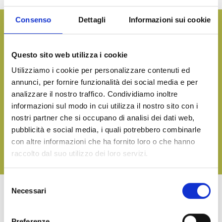
Consenso
Dettagli
Informazioni sui cookie
Vuoi avere maggiori informazioni e ricevere il nostro
catalogo prodotti?
Questo sito web utilizza i cookie
CONTATTACI
Utilizziamo i cookie per personalizzare contenuti ed
annunci, per fornire funzionalità dei social media e per
analizzare il nostro traffico. Condividiamo inoltre
Porta in tavola il sapore del mare, in qualsiasi occasione
informazioni sul modo in cui utilizza il nostro sito con i
nostri partner che si occupano di analisi dei dati web,
SCARICA IL NOSTRO CATALOGO E SCOPRI TUTTE LE
NOSTRE DELIZIE
pubblicità e social media, i quali potrebbero combinarle
con altre informazioni che ha fornito loro o che hanno
raccolto dal suo utilizzo dei loro servizi.
SCARICA
Selezione
Necessari
del
consenso
ALTRI PRODOTTI DELLA LINEA TERRA
Preferenze