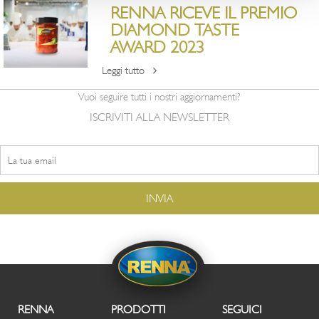
RENNA RICEVE IL PREMIO
DIAMOND TASTE
AWARD 2023
Leggi tutto
Vuoi seguire tutti i nostri aggiornamenti?
ISCRIVITI ALLA NEWSLETTER
RENNA
PRODOTTI
SEGUICI