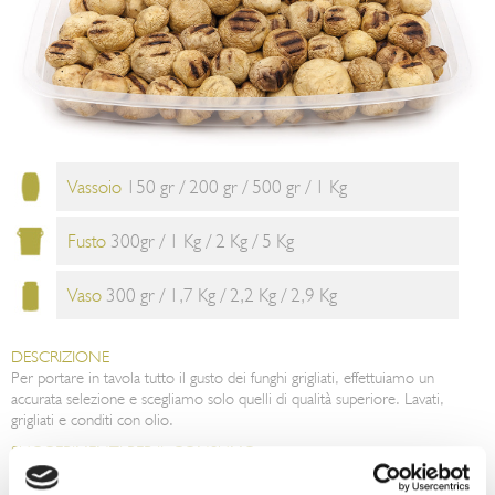
Vassoio
150 gr / 200 gr / 500 gr / 1 Kg
Fusto
300gr / 1 Kg / 2 Kg / 5 Kg
Vaso
300 gr / 1,7 Kg / 2,2 Kg / 2,9 Kg
DESCRIZIONE
Per portare in tavola tutto il gusto dei funghi grigliati, effettuiamo un
accurata selezione e scegliamo solo quelli di qualità superiore. Lavati,
grigliati e conditi con olio.
SUGGERIMENTI PER IL CONSUMO
I funghi champignons grigliati sono pronti per essere portati in tavola come
antipasto. Ottimi come contorno o per arricchire pizze.