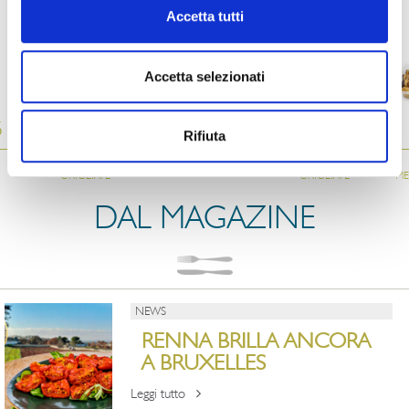
Accetta tutti
ALTRI PRODOTTI DELLA LINEA TERRA
Accetta selezionati
5
ATM034
026
034
Rifiuta
MELANZANA
OLIVE “LECCINO”
MELANZANE
GRIGLIATE
GRIGLIATE
ME
DAL MAGAZINE
NEWS
RENNA BRILLA ANCORA
A BRUXELLES
Leggi tutto