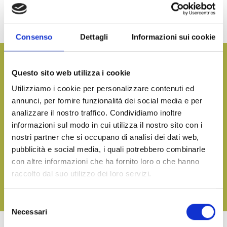
antipasto. Potrebbero rappresentare anche un’idea diversa al solito
contorno accompagnando piatti sia a base di pesce che carne.
Consenso
Dettagli
Informazioni sui cookie
Vuoi avere maggiori informazioni e ricevere il nostro
catalogo prodotti?
Questo sito web utilizza i cookie
Utilizziamo i cookie per personalizzare contenuti ed
CONTATTACI
annunci, per fornire funzionalità dei social media e per
analizzare il nostro traffico. Condividiamo inoltre
informazioni sul modo in cui utilizza il nostro sito con i
nostri partner che si occupano di analisi dei dati web,
Porta in tavola il sapore del mare, in qualsiasi occasione
pubblicità e social media, i quali potrebbero combinarle
SCARICA IL NOSTRO CATALOGO E SCOPRI TUTTE LE
con altre informazioni che ha fornito loro o che hanno
NOSTRE DELIZIE
raccolto dal suo utilizzo dei loro servizi.
SCARICA
Selezione
Necessari
del
consenso