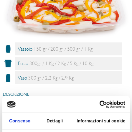
Vassoio
150 gr / 200 gr / 500 gr / 1 Kg
Fusto
300gr / 1 Kg / 2 Kg / 5 Kg / 10 Kg
Vaso
300 gr / 2,2 Kg / 2,9 Kg
DESCRIZIONE
Apprezzati per la loro consistenza e gusto delicato che ben si sposa in
qualunque ricetta. I calamari sono preparati secondo autentica ricetta che
prevede verdure come peperoni e olive verdi.
SUGGERIMENTI PER IL CONSUMO
Consenso
Dettagli
Informazioni sui cookie
I calamari sono pronti per essere serviti come antipasto. Ottimi per ricette
a base di pasta o riso, ideali anche nelle insalate. Potrebbero rappresentare