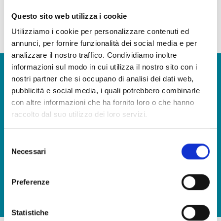
un’alternativa come secondo piatto leggero e fresco adatto anche ai
Questo sito web utilizza i cookie
bambini.
Utilizziamo i cookie per personalizzare contenuti ed
la nostra continua ricerca della qualità fa sì che alcuni ingredienti e materie prime possano
annunci, per fornire funzionalità dei social media e per
variare
analizzare il nostro traffico. Condividiamo inoltre
informazioni sul modo in cui utilizza il nostro sito con i
Vuoi avere maggiori informazioni e ricevere il nostro
nostri partner che si occupano di analisi dei dati web,
catalogo prodotti?
pubblicità e social media, i quali potrebbero combinarle
con altre informazioni che ha fornito loro o che hanno
CONTATTACI
raccolto dal suo utilizzo dei loro servizi.
Selezione
Porta in tavola il sapore del mare, in qualsiasi occasione
Necessari
del
SCARICA IL NOSTRO CATALOGO E SCOPRI TUTTE LE
consenso
NOSTRE DELIZIE
Preferenze
SCARICA
Statistiche