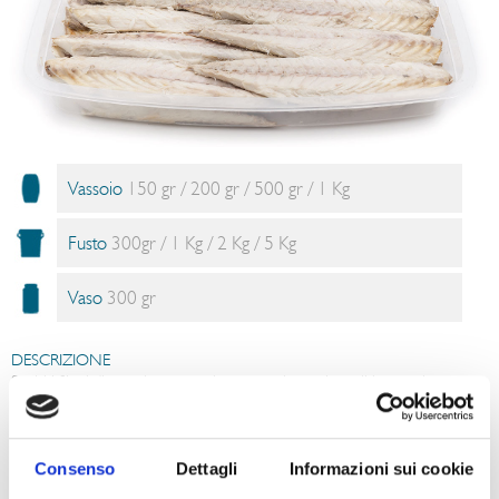
Vassoio
150 gr / 200 gr / 500 gr / 1 Kg
Fusto
300gr / 1 Kg / 2 Kg / 5 Kg
Vaso
300 gr
DESCRIZIONE
Squisiti filetti di sgombro scrupolosamente lavorati e puliti manualmente
secondo un’antica ricetta, conditi con olio per preservare e garantire il
sapore unico del pesce.
SUGGERIMENTI PER IL CONSUMO
Consenso
Dettagli
Informazioni sui cookie
I filetti di sgombro sono perfetti come antipasto poiché già pronti per il
consumo, inoltre rappresentano una valida alternativa per un secondo