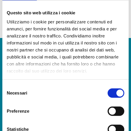
piatto leggero e sfizioso. Il prodotto può essere utilizzato per insaporire
insalate di riso.
Questo sito web utilizza i cookie
Ottimi nei sandwich con lattuga, i nostri pomodori “pronto chef”.
Utilizziamo i cookie per personalizzare contenuti ed
la nostra continua ricerca della qualità fa sì che alcuni ingredienti e materie prime possano
annunci, per fornire funzionalità dei social media e per
variare
analizzare il nostro traffico. Condividiamo inoltre
informazioni sul modo in cui utilizza il nostro sito con i
Vuoi avere maggiori informazioni e ricevere il nostro
nostri partner che si occupano di analisi dei dati web,
catalogo prodotti?
pubblicità e social media, i quali potrebbero combinarle
con altre informazioni che ha fornito loro o che hanno
CONTATTACI
raccolto dal suo utilizzo dei loro servizi.
Selezione
Necessari
Porta in tavola il sapore del mare, in qualsiasi occasione
del
consenso
SCARICA IL NOSTRO CATALOGO E SCOPRI TUTTE LE
NOSTRE DELIZIE
Preferenze
SCARICA
Statistiche