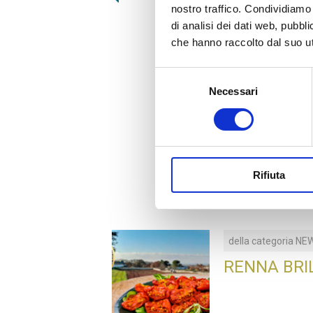
nostro traffico. Condividiamo 
ATM002
di analisi dei dati web, pubbl
che hanno raccolto dal suo uti
INSALATA DI MARE
Selezione
Necessari
del
consenso
Rifiuta
della categoria
NE
RENNA BRI