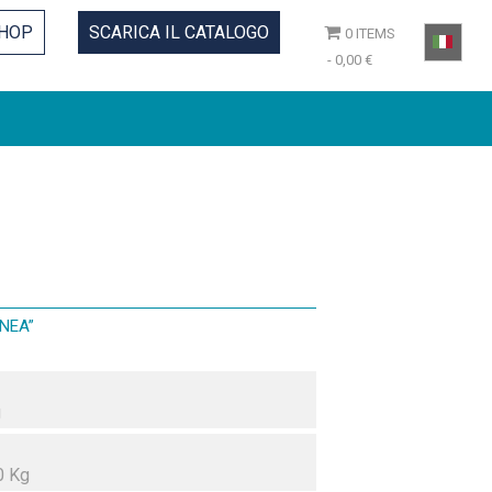
HOP
SCARICA IL CATALOGO
0 ITEMS
0,00 €
NEA”
g
0 Kg