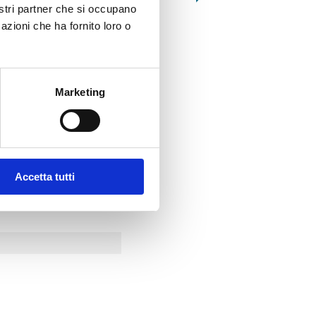
nostri partner che si occupano
N001
001
azioni che ha fornito loro o
INSALATA DI MARE “GRAN FESTA”
INSALATA DI MARE “GRA
IN SALAMOIA
Marketing
Accetta tutti