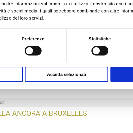
inoltre informazioni sul modo in cui utilizza il nostro sito con i 
083
icità e social media, i quali potrebbero combinarle con altre inform
lizzo dei loro servizi.
ANTIPASTO DI MARE 1
Preferenze
Statistiche
MAGAZINE
Accetta selezionati
WS
LLA ANCORA A BRUXELLES