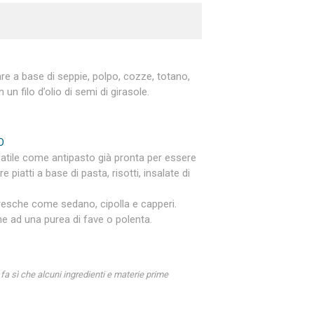
re a base di seppie, polpo, cozze, totano,
n filo d’olio di semi di girasole.
O
satile come antipasto già pronta per essere
piatti a base di pasta, risotti, insalate di
fresche come sedano, cipolla e capperi.
e ad una purea di fave o polenta.
 fa sì che alcuni ingredienti e materie prime