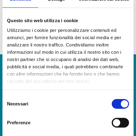
condirla secondo preferenze.
SUGGERIMENTI PER IL CONSUMO
L’insalata è già pronta per essere consumata come antipasto o sfizioso
aperitivo. Può essere anche impiegata come base per insalate di riso, farro
Questo sito web utilizza i cookie
e orzo. E’ possibile aggiungere verdure fresche come sedano, cipolla e
Utilizziamo i cookie per personalizzare contenuti ed
capperi.
annunci, per fornire funzionalità dei social media e per
la nostra continua ricerca della qualità fa sì che alcuni ingredienti e materie prime possano
analizzare il nostro traffico. Condividiamo inoltre
variare
informazioni sul modo in cui utilizza il nostro sito con i
nostri partner che si occupano di analisi dei dati web,
Vuoi avere maggiori informazioni e ricevere il nostro
pubblicità e social media, i quali potrebbero combinarle
catalogo prodotti?
con altre informazioni che ha fornito loro o che hanno
raccolto dal suo utilizzo dei loro servizi.
CONTATTACI
Selezione
Necessari
del
Porta in tavola il sapore del mare, in qualsiasi occasione
consenso
SCARICA IL NOSTRO CATALOGO E SCOPRI TUTTE LE
Preferenze
NOSTRE DELIZIE