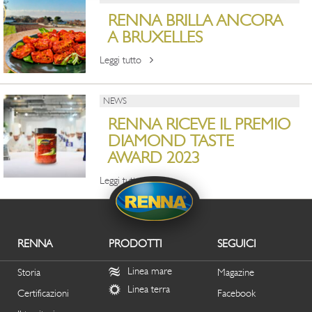
RENNA BRILLA ANCORA
A BRUXELLES
Leggi tutto
NEWS
RENNA RICEVE IL PREMIO
DIAMOND TASTE
AWARD 2023
Leggi tutto
RENNA
PRODOTTI
SEGUICI
Linea mare
Storia
Magazine
Linea terra
Certificazioni
Facebook