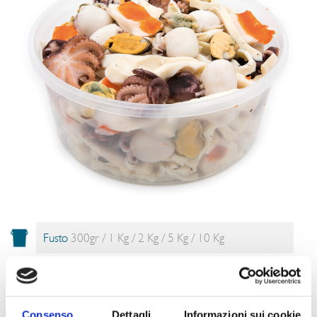
Fusto
300gr / 1 Kg / 2 Kg / 5 Kg / 10 Kg
DESCRIZIONE
Fresca e dal sapore esotico è l’insalata di mare a base di surimi, totano,
seppie, polpo, cozze e mazzancolle. Conservata in salamoia, è possibile
Consenso
Dettagli
Informazioni sui cookie