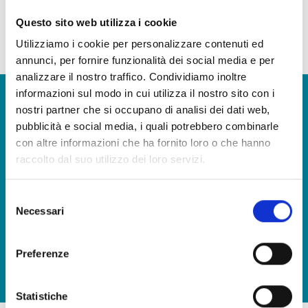
aperitivo antipasto. Ideali per arricchire piatti a base di pasta, risotti, cous-
Questo sito web utilizza i cookie
cous e ricette come paella.
Utilizziamo i cookie per personalizzare contenuti ed
la nostra continua ricerca della qualità fa sì che alcuni ingredienti e materie prime possano
annunci, per fornire funzionalità dei social media e per
variare
analizzare il nostro traffico. Condividiamo inoltre
informazioni sul modo in cui utilizza il nostro sito con i
Vuoi avere maggiori informazioni e ricevere il nostro
nostri partner che si occupano di analisi dei dati web,
catalogo prodotti?
pubblicità e social media, i quali potrebbero combinarle
con altre informazioni che ha fornito loro o che hanno
CONTATTACI
raccolto dal suo utilizzo dei loro servizi.
Selezione
Porta in tavola il sapore del mare, in qualsiasi occasione
Necessari
del
SCARICA IL NOSTRO CATALOGO E SCOPRI TUTTE LE
consenso
NOSTRE DELIZIE
Preferenze
SCARICA
Statistiche