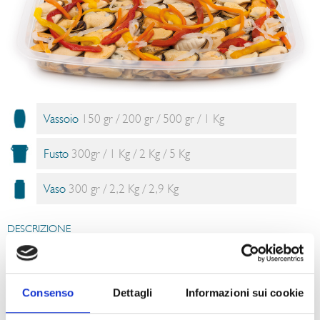
Vassoio
150 gr / 200 gr / 500 gr / 1 Kg
Fusto
300gr / 1 Kg / 2 Kg / 5 Kg
Vaso
300 gr / 2,2 Kg / 2,9 Kg
DESCRIZIONE
Per offrirvi un prodotto qualitativamente superiore, selezioniamo
accuratamente la materia prima, come le nostre cozze. Condite con
peperoni e conservate in olio di girasole per mantenerne intatte qualità
organolettiche e nutrizionali.
Consenso
Dettagli
Informazioni sui cookie
SUGGERIMENTI PER IL CONSUMO
Le cozze con verdure in olio sono pronte per essere consumate come