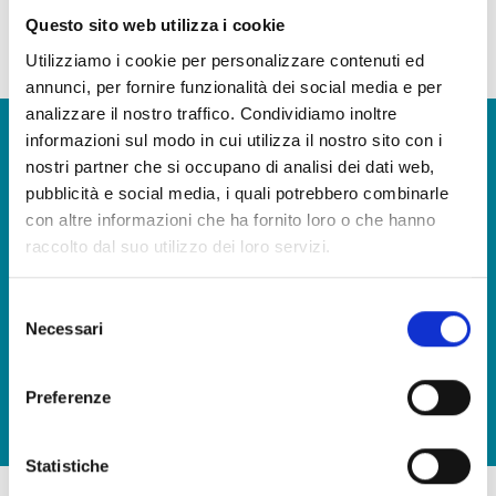
ricette come paella.
Questo sito web utilizza i cookie
Utilizziamo i cookie per personalizzare contenuti ed
la nostra continua ricerca della qualità fa sì che alcuni ingredienti e materie prime possano
variare
annunci, per fornire funzionalità dei social media e per
analizzare il nostro traffico. Condividiamo inoltre
Vuoi avere maggiori informazioni e ricevere il nostro
informazioni sul modo in cui utilizza il nostro sito con i
catalogo prodotti?
nostri partner che si occupano di analisi dei dati web,
pubblicità e social media, i quali potrebbero combinarle
CONTATTACI
con altre informazioni che ha fornito loro o che hanno
raccolto dal suo utilizzo dei loro servizi.
Selezione
Porta in tavola il sapore del mare, in qualsiasi occasione
Necessari
del
SCARICA IL NOSTRO CATALOGO E SCOPRI TUTTE LE
consenso
NOSTRE DELIZIE
Preferenze
SCARICA
Statistiche