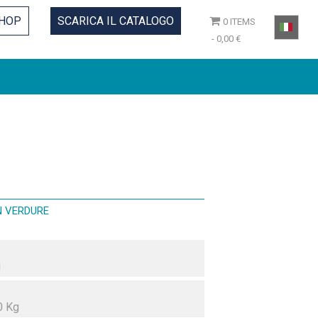
HOP
SCARICA IL CATALOGO
0 ITEMS
0,00 €
N VERDURE
g
0 Kg