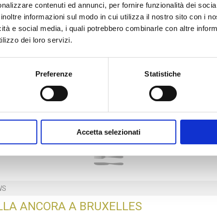
nalizzare contenuti ed annunci, per fornire funzionalità dei socia
inoltre informazioni sul modo in cui utilizza il nostro sito con i 
icità e social media, i quali potrebbero combinarle con altre inform
083
lizzo dei loro servizi.
ANTIPASTO DI MARE 1
Preferenze
Statistiche
Accetta selezionati
MAGAZINE
WS
LLA ANCORA A BRUXELLES