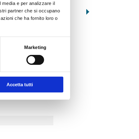
l media e per analizzare il
nostri partner che si occupano
azioni che ha fornito loro o
N001
001
INSALATA DI MARE “GRAN FESTA”
INSALATA DI MARE “GRA
IN SALAMOIA
Marketing
Accetta tutti