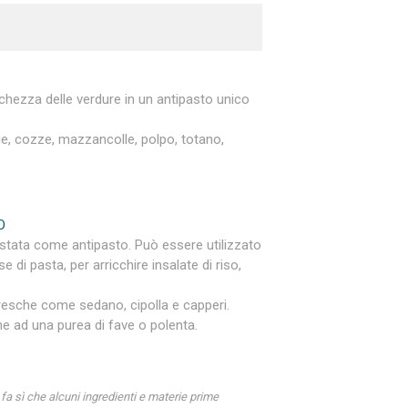
schezza delle verdure in un antipasto unico
ie, cozze, mazzancolle, polpo, totano,
O
ustata come antipasto. Può essere utilizzato
di pasta, per arricchire insalate di riso,
fresche come sedano, cipolla e capperi.
e ad una purea di fave o polenta.
 fa sì che alcuni ingredienti e materie prime