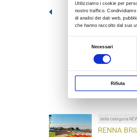
Utilizziamo i cookie per perso
nostro traffico. Condividiamo 
di analisi dei dati web, pubbl
ATM002
che hanno raccolto dal suo uti
INSALATA DI MARE
Selezione
Necessari
del
consenso
Rifiuta
della categoria
NE
RENNA BRI