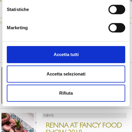
ATM034
061
034
Statistiche
IN
GRILLED
STUFFED AUBERGINE
GRILLED
“
AUBERGINES
ROLLS
AUBERGINES
Marketing
FROM MAGAZINE
Accetta tutti
NEWS
Accetta selezionati
RENNA IS EXPORT
CHAMPION 2023
Rifiuta
Read more
NEWS
RENNA AT FANCY FOOD