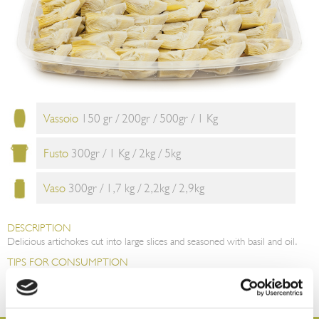
Vassoio
150 gr / 200gr / 500gr / 1 Kg
Fusto
300gr / 1 Kg / 2kg / 5kg
Vaso
300gr / 1,7 kg / 2,2kg / 2,9kg
DESCRIPTION
Delicious artichokes cut into large slices and seasoned with basil and oil.
TIPS FOR CONSUMPTION
The artichokes with basil are ready to be enjoyed as a starter. Due to their
pleasant taste, they can also be eaten as a side dish or used to add flavour
to sandwiches and rice salads, barley and hulled wheat.