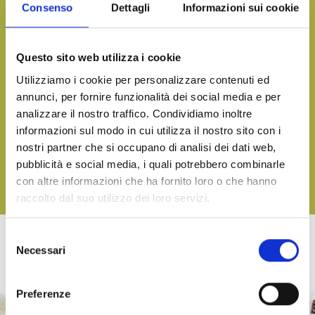
Consenso
Dettagli
Informazioni sui cookie
Want more information and receive our product catalog?
CONTACT US
Questo sito web utilizza i cookie
Utilizziamo i cookie per personalizzare contenuti ed
annunci, per fornire funzionalità dei social media e per
analizzare il nostro traffico. Condividiamo inoltre
Bring the taste of the sea to your table, on any occasion
informazioni sul modo in cui utilizza il nostro sito con i
DOWNLOAD OUR CATALOGUE AND DISCOVER ALL OUR
nostri partner che si occupano di analisi dei dati web,
DELICACIES
pubblicità e social media, i quali potrebbero combinarle
con altre informazioni che ha fornito loro o che hanno
DOWNLOAD
raccolto dal suo utilizzo dei loro servizi.
Selezione
Necessari
del
OTHER PRODUCTS OF LINEA TERRA
consenso
Preferenze