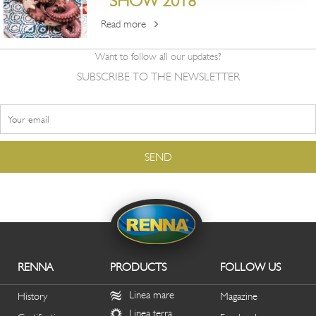
SHOW 2018
Read more
Want to follow all our updates?
SUBSCRIBE TO THE NEWSLETTER
RENNA
PRODUCTS
FOLLOW US
Linea mare
History
Magazine
Linea terra