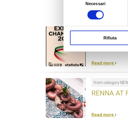
Necessari
del
consenso
from category
NE
Rifiuta
RENNA IS 
Read more
from category
NE
RENNA AT 
Read more