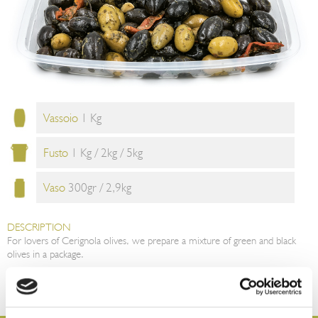
Vassoio
1 Kg
Fusto
1 Kg / 2kg / 5kg
Vaso
300gr / 2,9kg
DESCRIPTION
For lovers of Cerignola olives, we prepare a mixture of green and black
olives in a package.
TIPS FOR CONSUMPTION
Due to their unmistakable and sweet taste, they are ready to eat as a
starter, but they can also be used in any recipe of fish or meat.