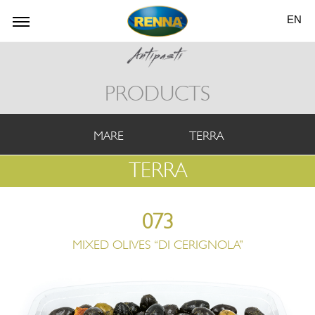
EN
PRODUCTS
MARE
TERRA
TERRA
073
MIXED OLIVES “DI CERIGNOLA”