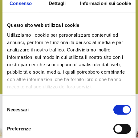
Consenso
Dettagli
Informazioni sui cookie
Want more information and receive our product catalog?
CONTACT US
Questo sito web utilizza i cookie
Utilizziamo i cookie per personalizzare contenuti ed
annunci, per fornire funzionalità dei social media e per
analizzare il nostro traffico. Condividiamo inoltre
Bring the taste of the sea to your table, on any occasion
informazioni sul modo in cui utilizza il nostro sito con i
DOWNLOAD OUR CATALOGUE AND DISCOVER ALL OUR
nostri partner che si occupano di analisi dei dati web,
DELICACIES
pubblicità e social media, i quali potrebbero combinarle
con altre informazioni che ha fornito loro o che hanno
DOWNLOAD
raccolto dal suo utilizzo dei loro servizi.
Selezione
Necessari
del
OTHER PRODUCTS OF LINEA TERRA
consenso
Preferenze