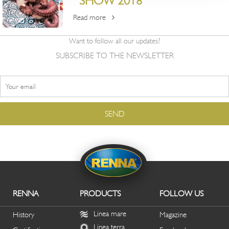
SHOW 2018
Read more
Want to follow all our updates?
SUBSCRIBE TO THE NEWSLETTER
RENNA
PRODUCTS
FOLLOW US
Linea mare
History
Magazine
Linea terra