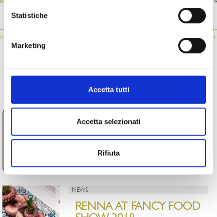
ATM034
061
034
Statistiche
IN
GRILLED
STUFFED AUBERGINE
GRILLED
“
AUBERGINES
ROLLS
AUBERGINES
Marketing
FROM MAGAZINE
Accetta tutti
NEWS
Accetta selezionati
RENNA IS EXPORT
CHAMPION 2023
Rifiuta
Read more
NEWS
RENNA AT FANCY FOOD