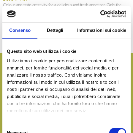
Colour and taste creativity for a delicious and fresh appetizer. Only the
highest quality peppers are carefully selected, sliced, grilled and seasoned
with sunflower oil. Product packaged under protective atmosphere to
preserve quality.
TIPS FOR CONSUMPTION
Consenso
Dettagli
Informazioni sui cookie
Peppers are ready to be enjoyed as an appetizer but also as a side dish.
They are perfect to enrich pasta dishes, rice salads, hulled wheat, barley,
and couscous.
Questo sito web utilizza i cookie
Utilizziamo i cookie per personalizzare contenuti ed
Want more information and receive our product catalog?
annunci, per fornire funzionalità dei social media e per
analizzare il nostro traffico. Condividiamo inoltre
CONTACT US
informazioni sul modo in cui utilizza il nostro sito con i
nostri partner che si occupano di analisi dei dati web,
pubblicità e social media, i quali potrebbero combinarle
Bring the taste of the sea to your table, on any occasion
con altre informazioni che ha fornito loro o che hanno
raccolto dal suo utilizzo dei loro servizi.
DOWNLOAD OUR CATALOGUE AND DISCOVER ALL OUR
DELICACIES
Selezione
Necessari