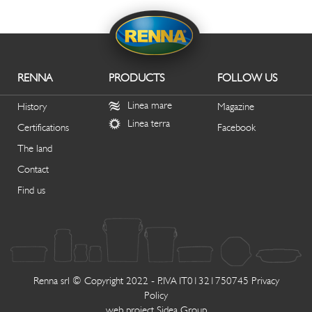
RENNA
PRODUCTS
FOLLOW US
Linea mare
History
Magazine
Linea terra
Certifications
Facebook
The land
Contact
Find us
Renna srl © Copyright 2022 - P.IVA IT01321750745
Privacy
Policy
web project
Sidea Group