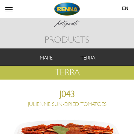
EN
PRODUCTS
MARE
TERRA
TERRA
J043
JULIENNE SUN-DRIED TOMATOES