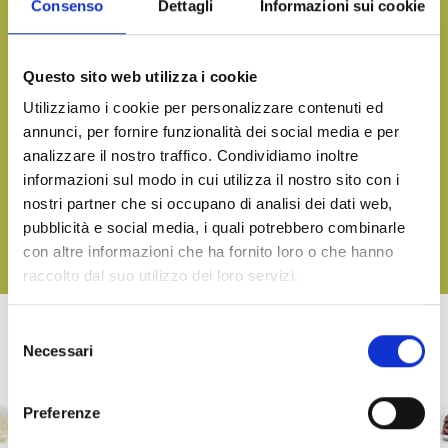
Consenso
Dettagli
Informazioni sui cookie
Want more information and receive our product catalog?
CONTACT US
Questo sito web utilizza i cookie
Utilizziamo i cookie per personalizzare contenuti ed
annunci, per fornire funzionalità dei social media e per
Bring the taste of the sea to your table, on any occasion
analizzare il nostro traffico. Condividiamo inoltre
informazioni sul modo in cui utilizza il nostro sito con i
DOWNLOAD OUR CATALOGUE AND DISCOVER ALL OUR
DELICACIES
nostri partner che si occupano di analisi dei dati web,
pubblicità e social media, i quali potrebbero combinarle
con altre informazioni che ha fornito loro o che hanno
DOWNLOAD
raccolto dal suo utilizzo dei loro servizi.
Selezione
Necessari
del
OTHER PRODUCTS OF LINEA TERRA
consenso
Preferenze