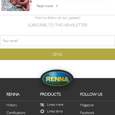
Read more
Want to follow all our updates?
SUBSCRIBE TO THE NEWSLETTER
RENNA
PRODUCTS
FOLLOW US
Linea mare
History
Magazine
Linea terra
Certifications
Facebook