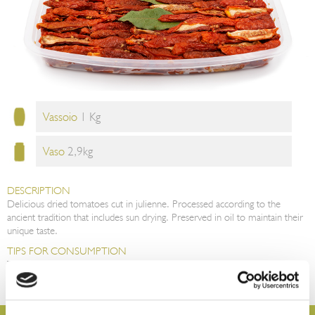
Vassoio
1 Kg
Vaso
2,9kg
DESCRIPTION
Delicious dried tomatoes cut in julienne. Processed according to the
ancient tradition that includes sun drying. Preserved in oil to maintain their
unique taste.
TIPS FOR CONSUMPTION
The product is ready to be enjoyed as an appetizer or on bruschetta or
bread. With a light but unique taste, it could be used as a side dish but it
also enrich pasta dishes, rice salads, cous-cous and pizza.