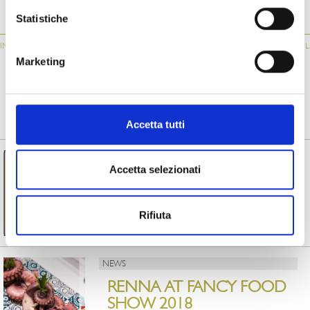
ATM034
061
034
Statistiche
IN
GRILLED
STUFFED AUBERGINE
GRILLED
“
AUBERGINES
ROLLS
AUBERGINES
Marketing
FROM MAGAZINE
Accetta tutti
NEWS
Accetta selezionati
RENNA IS EXPORT
CHAMPION 2023
Rifiuta
Read more
NEWS
RENNA AT FANCY FOOD
SHOW 2018