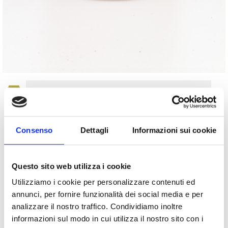
Fusto
300gr / 1 Kg
Vaso
200 gr
Consenso
Dettagli
Informazioni sui cookie
DESCRIPTION
The semi-dried tomatoes paté is obtained with the processing of fresh
tomatoes, then baked and seasoned with olive oil and basil. Inimitable
Questo sito web utilizza i cookie
smell and taste.
Utilizziamo i cookie per personalizzare contenuti ed
TIPS FOR CONSUMPTION
annunci, per fornire funzionalità dei social media e per
The paté is a very versatile cooking product which can be used in any
analizzare il nostro traffico. Condividiamo inoltre
recipe: spread on toast or on sandwiches. It is excellent as a seasoning for
pasta or rice dishes and as a filling for pasta, too. It is also used for gourmet
informazioni sul modo in cui utilizza il nostro sito con i
food as a touch of flavour and colour. It can be consumed in warm or cold