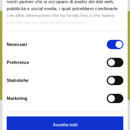
nostri partner che si occupano di analisi dei dati web,
dishes and it can be consumed with meat, fish or cheese dishes.
pubblicità e social media, i quali potrebbero combinarle
con altre informazioni che ha fornito loro o che hanno
Want more information and receive our product catalog?
raccolto dal suo utilizzo dei loro servizi.
CONTACT US
Selezione
Necessari
del
consenso
Bring the taste of the sea to your table, on any occasion
Preferenze
DOWNLOAD OUR CATALOGUE AND DISCOVER ALL OUR
DELICACIES
Statistiche
DOWNLOAD
Marketing
OTHER PRODUCTS OF LINEA TERRA
Accetta tutti