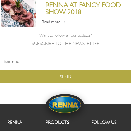
RENNA AT FANCY FOOD
SHOW 2018
Read more
Want to follow all our updates?
SUBSCRIBE TO THE NEWSLETTER
RENNA
PRODUCTS
FOLLOW US