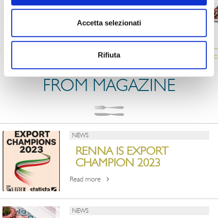
Accetta selezionati
34
061
034
026
Rifiuta
D
STUFFED AUBERGINE
GRILLED
“LECCINO” OLIVES
ES
ROLLS
AUBERGINES
FROM MAGAZINE
NEWS
RENNA IS EXPORT
CHAMPION 2023
Read more
NEWS