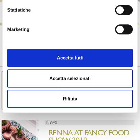
ATM034
061
034
Statistiche
IN
GRILLED
STUFFED AUBERGINE
GRILLED
“
AUBERGINES
ROLLS
AUBERGINES
Marketing
FROM MAGAZINE
Accetta tutti
NEWS
Accetta selezionati
RENNA IS EXPORT
CHAMPION 2023
Rifiuta
Read more
NEWS
RENNA AT FANCY FOOD