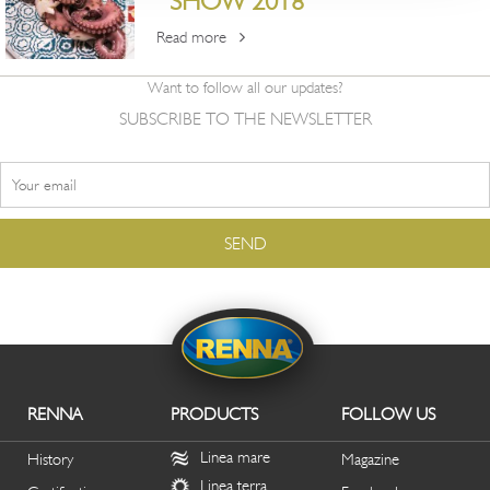
SHOW 2018
Read more
Want to follow all our updates?
SUBSCRIBE TO THE NEWSLETTER
RENNA
PRODUCTS
FOLLOW US
Linea mare
History
Magazine
Linea terra