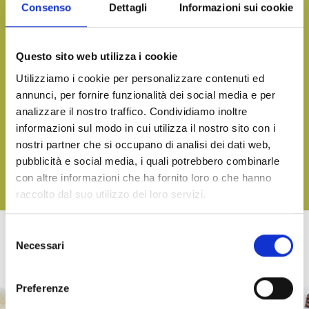
Consenso
Dettagli
Informazioni sui cookie
Want more information and receive our product catalog?
CONTACT US
Questo sito web utilizza i cookie
Utilizziamo i cookie per personalizzare contenuti ed
annunci, per fornire funzionalità dei social media e per
analizzare il nostro traffico. Condividiamo inoltre
Bring the taste of the sea to your table, on any occasion
informazioni sul modo in cui utilizza il nostro sito con i
DOWNLOAD OUR CATALOGUE AND DISCOVER ALL OUR
nostri partner che si occupano di analisi dei dati web,
DELICACIES
pubblicità e social media, i quali potrebbero combinarle
con altre informazioni che ha fornito loro o che hanno
DOWNLOAD
raccolto dal suo utilizzo dei loro servizi.
Selezione
Necessari
del
OTHER PRODUCTS OF LINEA TERRA
consenso
Preferenze