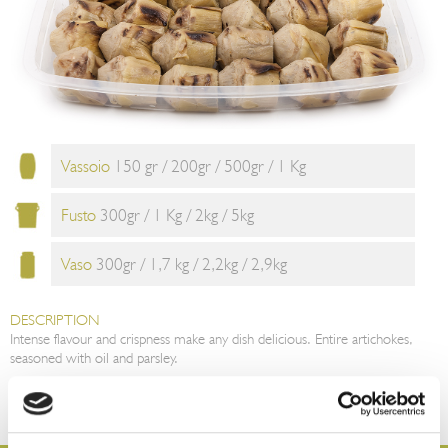
Vassoio
150 gr / 200gr / 500gr / 1 Kg
Fusto
300gr / 1 Kg / 2kg / 5kg
Vaso
300gr / 1,7 kg / 2,2kg / 2,9kg
DESCRIPTION
Intense flavour and crispness make any dish delicious. Entire artichokes,
seasoned with oil and parsley.
TIPS FOR CONSUMPTION
The grilled artichokes are ready to be enjoyed as an appetizer. They can
also be used as a side dish to meat dishes.