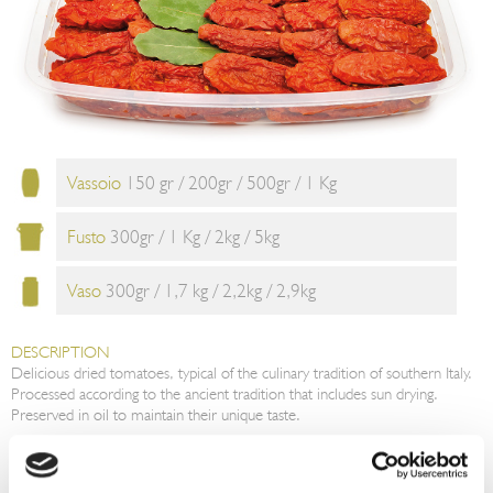
Vassoio
150 gr / 200gr / 500gr / 1 Kg
Fusto
300gr / 1 Kg / 2kg / 5kg
Vaso
300gr / 1,7 kg / 2,2kg / 2,9kg
DESCRIPTION
Delicious dried tomatoes, typical of the culinary tradition of southern Italy.
Processed according to the ancient tradition that includes sun drying.
Preserved in oil to maintain their unique taste.
TIPS FOR CONSUMPTION
The product is ready to be enjoyed as an appetizer or on bruschetta or
bread. With a light but unique taste, it could be used as a side dish but it