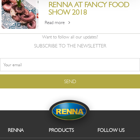
RENNA AT FANCY FOOD
SHOW 2018
Read more
Want to follow all our updates?
SUBSCRIBE TO THE NEWSLETTER
RENNA
PRODUCTS
FOLLOW US