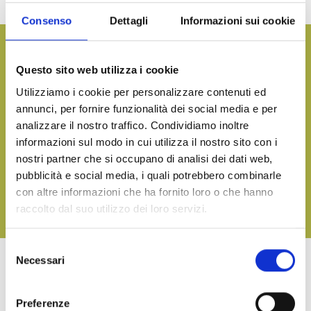
also enrich pasta dishes, rice salads, cous-cous and pizza.
Consenso
Dettagli
Informazioni sui cookie
Want more information and receive our product catalog?
Questo sito web utilizza i cookie
CONTACT US
Utilizziamo i cookie per personalizzare contenuti ed
annunci, per fornire funzionalità dei social media e per
analizzare il nostro traffico. Condividiamo inoltre
Bring the taste of the sea to your table, on any occasion
informazioni sul modo in cui utilizza il nostro sito con i
nostri partner che si occupano di analisi dei dati web,
DOWNLOAD OUR CATALOGUE AND DISCOVER ALL OUR
DELICACIES
pubblicità e social media, i quali potrebbero combinarle
con altre informazioni che ha fornito loro o che hanno
raccolto dal suo utilizzo dei loro servizi.
DOWNLOAD
Selezione
Necessari
del
consenso
OTHER PRODUCTS OF LINEA TERRA
Preferenze